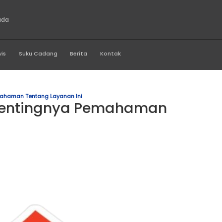
mobil Multi Trada
Produk
Servis
Suku Cadang
Berita
Kontak
 Pentingnya Pemahaman Tentang Layanan Ini
 Tol! Pentingnya Pema
an Ini