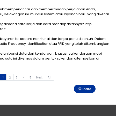
tu alternatif untuk memperlancar dan mempermudah p
n orang. Lalu, belakangan ini, muncul sistem atau lay
yanan FLO? Bagaimana cara kerja dan cara mendapatk
ini hingga tuntas!
i layanan pembayaran tol secara non-tunai dan tanpa 
an basis Radio Frequency Identification atau RFID y