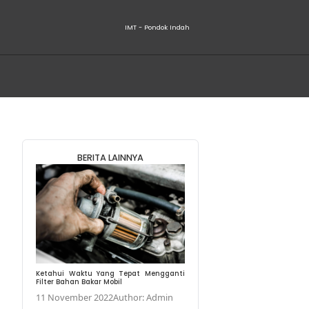
haman
BERITA LA