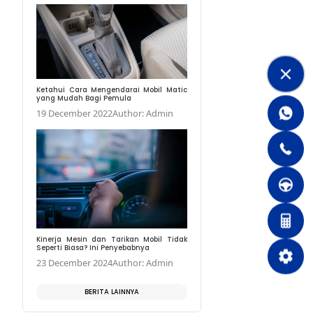
Ketahui Waktu Yang T
Filter Bahan Bakar Mobil
11 November 2022
Au
Ketahui Cara Mengenda
yang Mudah Bagi Pemu
19 December 2022
Au