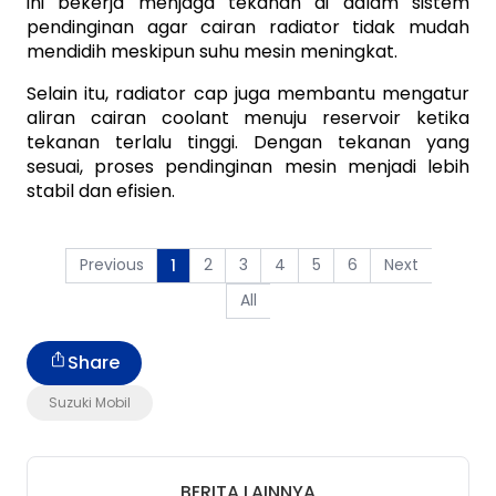
ini bekerja menjaga tekanan di dalam sistem 
pendinginan agar cairan radiator tidak mudah 
mendidih meskipun suhu mesin meningkat.
Selain itu, radiator cap juga membantu mengatur 
aliran cairan coolant menuju reservoir ketika 
tekanan terlalu tinggi. Dengan tekanan yang 
sesuai, proses pendinginan mesin menjadi lebih 
stabil dan efisien.
Previous
2
3
4
5
6
Next
1
All
Share
Suzuki Mobil
BERITA LAINNYA